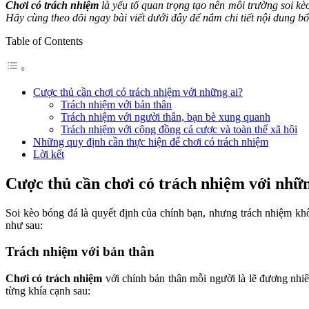
Chơi có trách nhiệm
là yếu tố quan trọng tạo nên môi trường soi 
Hãy cùng theo dõi ngay bài viết dưới đây để nắm chi tiết nội dung bổ
Table of Contents
Cược thủ cần chơi có trách nhiệm với những ai?
Trách nhiệm với bản thân
Trách nhiệm với người thân, bạn bè xung quanh
Trách nhiệm với cộng đồng cá cược và toàn thể xã hội
Những quy định cần thực hiện để chơi có trách nhiệm
Lời kết
Cược thủ cần chơi có trách nhiệm với nhữn
Soi kèo bóng đá là quyết định của chính bạn, nhưng trách nhiệm kh
như sau:
Trách nhiệm với bản thân
Chơi có trách nhiệm
với chính bản thân mỗi người là lẽ đương nhiê
từng khía cạnh sau: