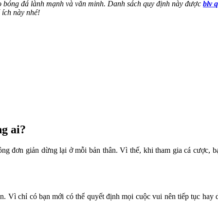
kèo bóng đá lành mạnh và văn minh. Danh sách quy định này được
blv 
 ích này nhé!
g ai?
ông đơn giản dừng lại ở mỗi bản thân. Vì thế, khi tham gia cá cược, 
n. Vì chỉ có bạn mới có thể quyết định mọi cuộc vui nên tiếp tục hay 